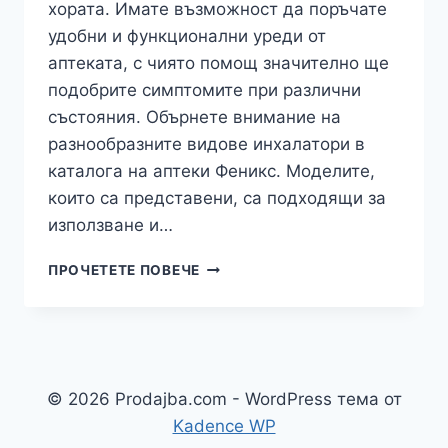
хората. Имате възможност да поръчате
удобни и функционални уреди от
аптеката, с чиято помощ значително ще
подобрите симптомите при различни
състояния. Обърнете внимание на
разнообразните видове инхалатори в
каталога на аптеки Феникс. Моделите,
които са представени, са подходящи за
използване и…
КАКВИ
ПРОЧЕТЕТЕ ПОВЕЧЕ
СА
ПОЛЗИТЕ
ОТ
УПОТРЕБАТА
НА
ИНХАЛАТОР?
© 2026 Prodajba.com - WordPress тема от
Kadence WP