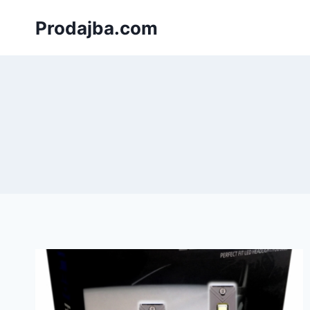
Към
Prodajba.com
съдържанието