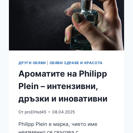
ДРУГИ ОБЯВИ
|
ОБЯВИ ЗДРАВЕ И КРАСОТА
Ароматите на Philipp
Plein – интензивни,
дръзки и иновативни
От
proDHsd45
08.04.2025
Philipp Plein е марка, чието име
неизменно се свързва с