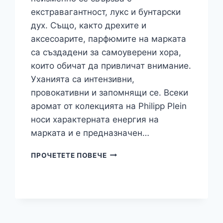
екстравагантност, лукс и бунтарски
дух. Също, както дрехите и
аксесоарите, парфюмите на марката
са създадени за самоуверени хора,
които обичат да привличат внимание.
Уханията са интензивни,
провокативни и запомнящи се. Всеки
аромат от колекцията на Philipp Plein
носи характерната енергия на
марката и е предназначен…
АРОМАТИТЕ
ПРОЧЕТЕТЕ ПОВЕЧЕ
НА
PHILIPP
PLEIN
–
ИНТЕНЗИВНИ,
ДРЪЗКИ