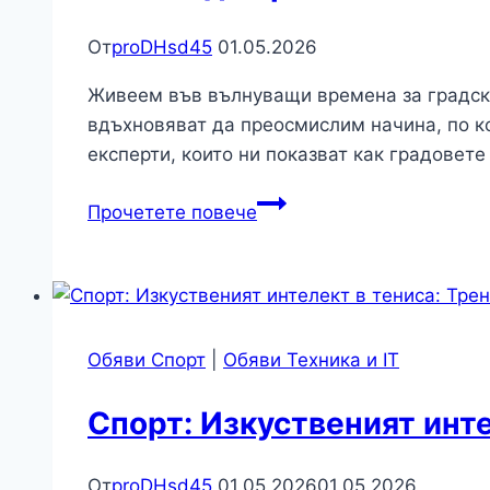
за
магическия
От
proDHsd45
01.05.2026
цвят?
Живеем във вълнуващи времена за градскот
вдъхновяват да преосмислим начина, по к
експерти, които ни показват как градовете
Урбанистика:
Прочетете повече
15-
минутният
град
–
Можем
Обяви Спорт
|
Обяви Техника и IT
ли
да
Спорт: Изкуственият инте
имаме
всичко
От
proDHsd45
01.05.2026
01.05.2026