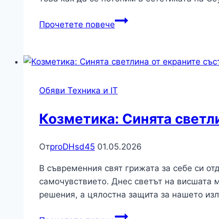
Култура:
Прочетете повече
Феноменът
на
K-
Pop:
Как
Обяви Техника и IT
Южна
Корея
Козметика: Синята светл
се
превърна
От
proDHsd45
01.05.2026
в
културна
В съвременния свят грижата за себе си от
суперсила
самочувствието. Днес светът на висшата м
решения, а цялостна защита за нашето из
Козметика: