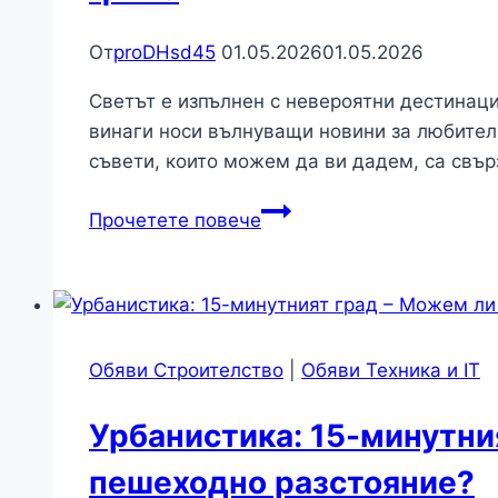
От
proDHsd45
01.05.2026
01.05.2026
Светът е изпълнен с невероятни дестинации
винаги носи вълнуващи новини за любител
съвети, които можем да ви дадем, са свър
Чудеса:
Прочетете повече
Розовото
езеро
в
Австралия
–
Обяви Строителство
|
Обяви Техника и IT
каква
е
Урбанистика: 15-минутни
научната
пешеходно разстояние?
причина