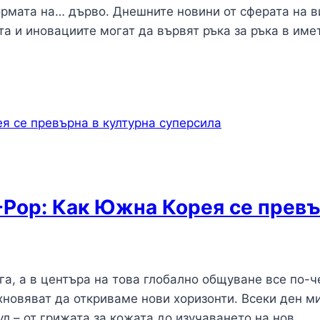
рмата на… дърво. Днешните новини от сферата на в
а и иновациите могат да вървят ръка за ръка в им
-Pop: Как Южна Корея се превъ
га, а в центъра на това глобално общуване все по-
хновяват да откриваме нови хоризонти. Всеки ден м
ул – от грижата за кожата до изучаването на нов…