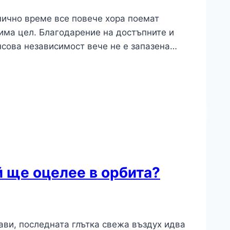
амично време все повече хора поемат
има цел. Благодарение на достъпните и
нсова независимост вече не е запазена…
й ще оцелее в орбита?
лави, последната глътка свежа въздух идва