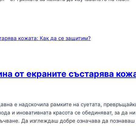
ина от екраните състарява кожа
давна е надскочила рамките на суетата, превръщайк
ода и иновативната красота се обединяват, за да н
лъчване. Да изглеждаш добре означава да познаваш