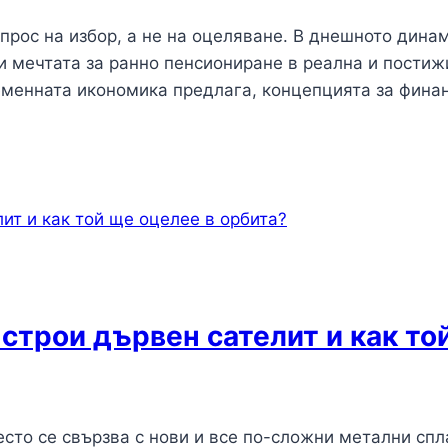
въпрос на избор, а не на оцеляване. В днешното дин
и мечтата за ранно пенсиониране в реална и постиж
еменната икономика предлага, концепцията за фина
строи дървен сателит и как то
често се свързва с нови и все по-сложни метални сп