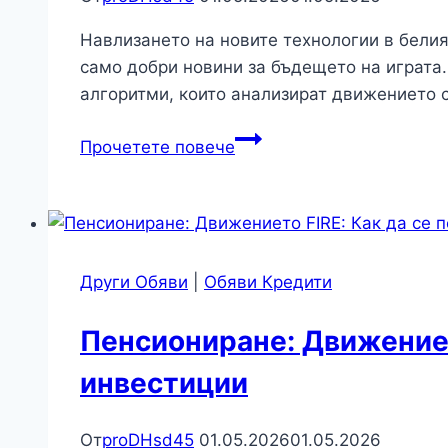
необходимо
на
Навлизането на новите технологии в белия
пешеходно
само добри новини за бъдещето на играта.
разстояние?
алгоритми, които анализират движението 
Спорт:
Прочетете повече
Изкуственият
интелект
в
тениса:
Треньорът,
Други Обяви
|
Обяви Кредити
който
никога
Пенсиониране: Движението
не
инвестиции
греши
От
proDHsd45
01.05.2026
01.05.2026