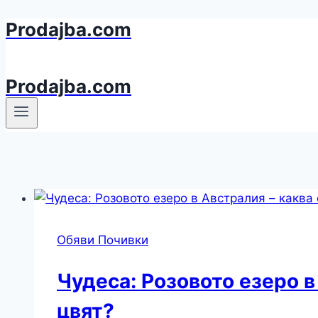
Prodajba.com
Към
съдържанието
Prodajba.com
Обяви Почивки
Чудеса: Розовото езеро в
цвят?