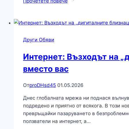
Прочетете повече
Синята
светлина
от
екраните
състарява
Други Обяви
кожата:
Как
Интернет: Възходът на „д
да
вместо вас
се
защитим?
От
proDHsd45
01.05.2026
Днес глобалната мрежа ни поднася вълнув
подредено и приятно от всякога. В този н
превръщайки пазаруването в безпроблемно
ползватели на интернет, а…