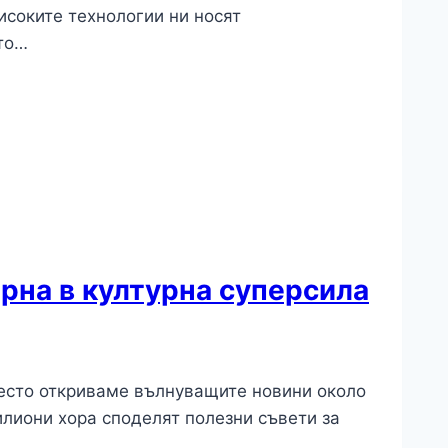
исоките технологии ни носят
ето…
рна в културна суперсила
често откриваме вълнуващите новини около
илиони хора споделят полезни съвети за