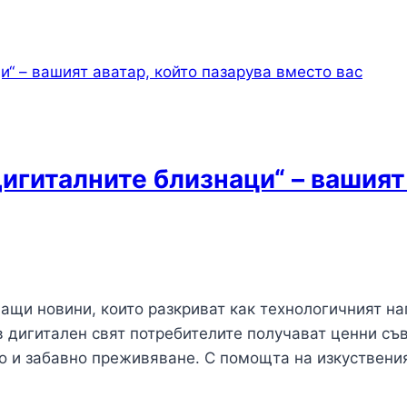
игиталните близнаци“ – вашият 
ащи новини, които разкриват как технологичният н
ов дигитален свят потребителите получават ценни съ
 и забавно преживяване. С помощта на изкуствения