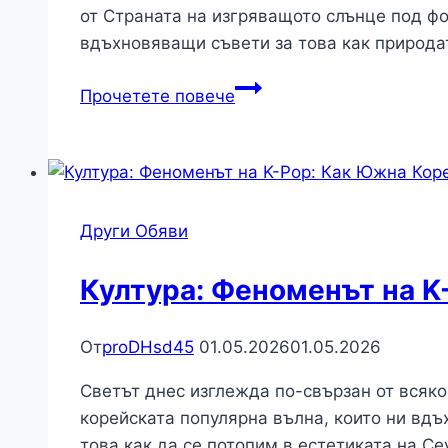
от Страната на изгряващото слънце под фо
вдъхновяващи съвети за това как природат
Любопитно:
Прочетете повече
Защо
Япония
строи
дървен
сателит
Други Обяви
и
как
Култура: Феноменът на K
той
ще
От
proDHsd45
01.05.2026
01.05.2026
оцелее
в
Светът днес изглежда по-свързан от всяко
орбита?
корейската популярна вълна, които ни вдъ
това как да се потопим в естетиката на Се