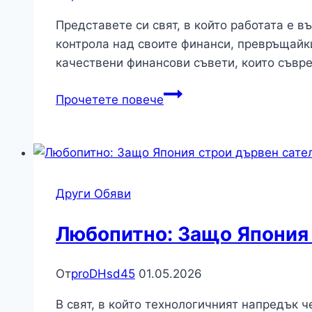
Представете си свят, в който работата е 
контрола над своите финанси, превръщайк
качествени финансови съвети, които съвр
Пенсиониране:
Прочетете повече
Движението
FIRE:
Как
да
се
Други Обяви
пенсионирате
на
Любопитно: Защо Япония 
40
с
От
proDHsd45
01.05.2026
правилни
инвестиции
В свят, в който технологичният напредък 