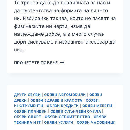
Тя трябва да бъде правилната за нас и
да съответства на формата на лицето
ни. Избирайки такива, които не пасват на
физическите ни черти, няма да
изглеждаме добре, а в много случаи
дори рискуваме и избраният аксесоар да
ни…
ЗАЩО
ПРОЧЕТЕТЕ ПОВЕЧЕ
ДА
ИЗБЕРЕМ
СЛЪНЧЕВИ
ОЧИЛА
С
ДРУГИ ОБЯВИ
|
ОБЯВИ АВТОМОБИЛИ
|
ОБЯВИ
КВАДРАТНА
ДРЕХИ
|
ОБЯВИ ЗДРАВЕ И КРАСОТА
|
ОБЯВИ
ФОРМА?
ИНСТРУМЕНТИ
|
ОБЯВИ КРЕДИТИ
|
ОБЯВИ МЕБЕЛИ
|
ОБЯВИ ПОЧИВКИ
|
ОБЯВИ СЛЪНЧЕВИ ОЧИЛА
|
ОБЯВИ СПОРТ
|
ОБЯВИ СТРОИТЕЛСТВО
|
ОБЯВИ
ТЕХНИКА И IT
|
ОБЯВИ УСЛУГИ
|
ОБЯВИ ЧАСОВНИЦИ