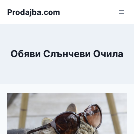
Към
Prodajba.com
съдържанието
Обяви Слънчеви Очила