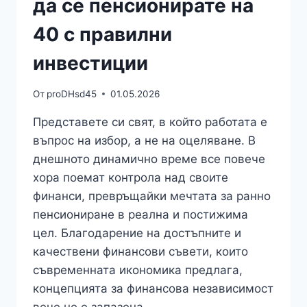
да се пенсионирате на
40 с правилни
инвестиции
От
proDHsd45
01.05.2026
Представете си свят, в който работата е
въпрос на избор, а не на оцеляване. В
днешното динамично време все повече
хора поемат контрола над своите
финанси, превръщайки мечтата за ранно
пенсиониране в реална и постижима
цел. Благодарение на достъпните и
качествени финансови съвети, които
съвременната икономика предлага,
концепцията за финансова независимост
вече не е запазена…