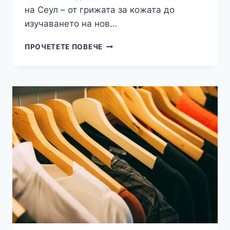
на Сеул – от грижата за кожата до
изучаването на нов…
КУЛТУРА:
ПРОЧЕТЕТЕ ПОВЕЧЕ
ФЕНОМЕНЪТ
НА
K-
POP:
КАК
ЮЖНА
КОРЕЯ
СЕ
ПРЕВЪРНА
В
КУЛТУРНА
СУПЕРСИЛА