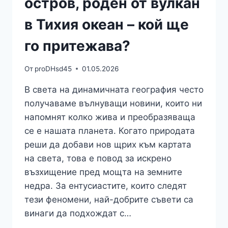
остров, роден от вулкан
в Тихия океан – кой ще
го притежава?
От
proDHsd45
01.05.2026
В света на динамичната география често
получаваме вълнуващи новини, които ни
напомнят колко жива и преобразяваща
се е нашата планета. Когато природата
реши да добави нов щрих към картата
на света, това е повод за искрено
възхищение пред мощта на земните
недра. За ентусиастите, които следят
тези феномени, най-добрите съвети са
винаги да подхождат с…