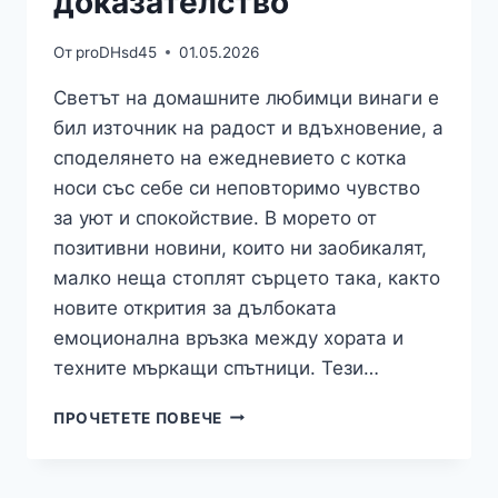
доказателство
От
proDHsd45
01.05.2026
Светът на домашните любимци винаги е
бил източник на радост и вдъхновение, а
споделянето на ежедневието с котка
носи със себе си неповторимо чувство
за уют и спокойствие. В морето от
позитивни новини, които ни заобикалят,
малко неща стоплят сърцето така, както
новите открития за дълбоката
емоционална връзка между хората и
техните мъркащи спътници. Тези…
ЖИВОТНИ:
ПРОЧЕТЕТЕ ПОВЕЧЕ
КОТКИТЕ
РАЗБИРАТ
ИМЕНАТА