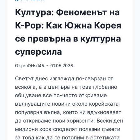
Култура: Феноменът на
K-Pop: Как Южна Корея
се превърна в културна
суперсила
От
proDHsd45
01.05.2026
Светът днес изглежда по-свързан от
всякога, а в центъра на това глобално
общуване все по-често откриваме
вълнуващите новини около корейската
популярна вълна, които ни вдъхновяват
да откриваме нови хоризонти. Всеки ден
милиони хора споделят полезни съвети
за това как да се потопим в естетиката