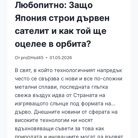
Любопитно: Защо
Япония строи дървен
сателит и как той ще
оцелее в орбита?
От
proDHsd45
01.05.2026
В свят, в който технологичният напредък
често се свързва с нови и все по-сложни
метални сплави, последната глътка
свежа въздух идва от Страната на
изгряващото слънце под формата на…
дърво. Днешните новини от сферата на
високите технологии ни носят
вдъхновяващи съвети за това как
природата и иновациите могат да вървят