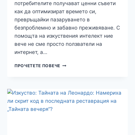
потребителите получават ценни съвети
как да оптимизират времето си,
превръщайки пазаруването в
безпроблемно и забавно преживяване. С
помощта на изкуствения интелект ние
вече не сме просто ползватели на
интернет, а…
ИНТЕРНЕТ:
ПРОЧЕТЕТЕ ПОВЕЧЕ
ВЪЗХОДЪТ
НА
„ДИГИТАЛНИТЕ
БЛИЗНАЦИ“
–
ВАШИЯТ
АВАТАР,
КОЙТО
ПАЗАРУВА
ВМЕСТО
ВАС