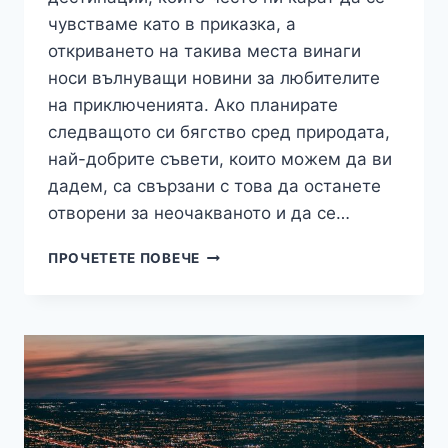
чувстваме като в приказка, а
откриването на такива места винаги
носи вълнуващи новини за любителите
на приключенията. Ако планирате
следващото си бягство сред природата,
най-добрите съвети, които можем да ви
дадем, са свързани с това да останете
отворени за неочакваното и да се…
ЧУДЕСА:
ПРОЧЕТЕТЕ ПОВЕЧЕ
РОЗОВОТО
ЕЗЕРО
В
АВСТРАЛИЯ
–
КАКВА
Е
НАУЧНАТА
ПРИЧИНА