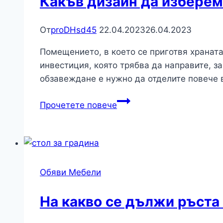
Какъв дизайн да изберем 
трапезна
маса?
От
proDHsd45
22.04.2023
26.04.2023
Помещението, в което се приготвя храната
инвестиция, която трябва да направите, з
обзавеждане е нужно да отделите повече
Какъв
Прочетете повече
дизайн
да
изберем
за
новата
Обяви Мебели
си
кухня?
На какво се дължи ръста