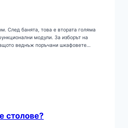
м. След банята, това е втората голяма
функционални модули. За изборът на
 защото веднъж поръчани шкафовете…
е столове?