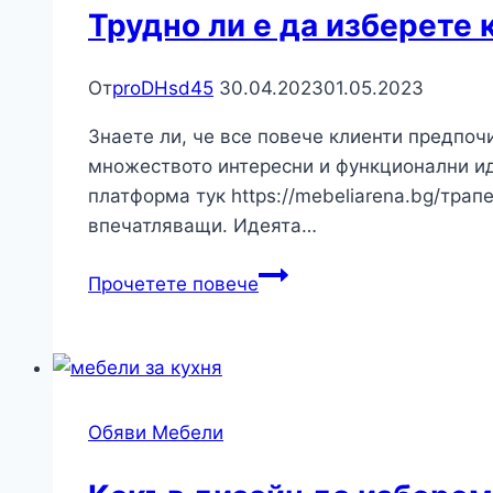
Трудно ли е да изберете 
От
proDHsd45
30.04.2023
01.05.2023
Знаете ли, че все повече клиенти предпоч
множеството интересни и функционални ид
платформа тук https://mebeliarena.bg/трап
впечатляващи. Идеята…
Трудно
Прочетете повече
ли
е
да
изберете
красива
Обяви Мебели
и
удобна