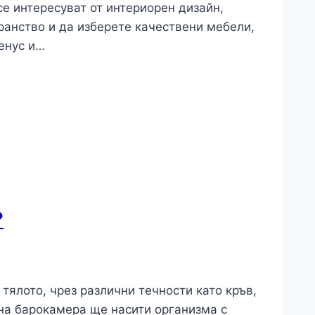
се интересуват от интериорен дизайн,
ранство и да изберете качествени мебели,
енус и…
?
тялото, чрез различни течности като кръв,
на барокамера ще насити организма с