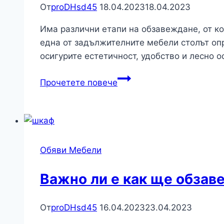
От
proDHsd45
18.04.2023
18.04.2023
Има различни етапи на обзавеждане, от ко
една от задължителните мебели столът опр
осигурите естетичност, удобство и лесно о
На
Прочетете повече
какво
се
дължи
ръста
на
Обяви Мебели
продажбите
при
Важно ли е как ще обзав
градинските
столове?
От
proDHsd45
16.04.2023
23.04.2023