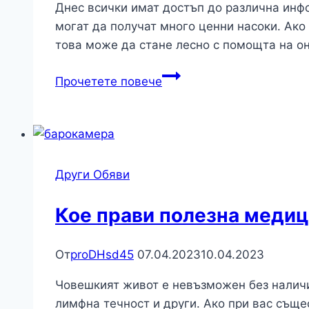
Днес всички имат достъп до различна инфо
могат да получат много ценни насоки. Ако
това може да стане лесно с помощта на он
Важно
Прочетете повече
ли
е
как
ще
обзаведем
Други Обяви
коридора,
и
Кое прави полезна медиц
какъв
шкаф
От
proDHsd45
07.04.2023
10.04.2023
за
обувки
Човешкият живот е невъзможен без наличие
ще
лимфна течност и други. Ако при вас същ