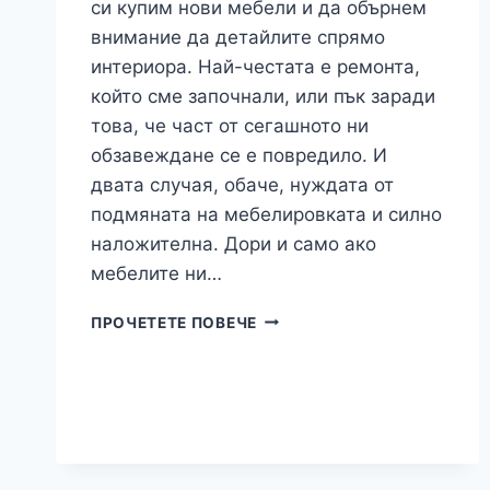
си купим нови мебели и да обърнем
внимание да детайлите спрямо
интериора. Най-честата е ремонта,
който сме започнали, или пък заради
това, че част от сегашното ни
обзавеждане се е повредило. И
двата случая, обаче, нуждата от
подмяната на мебелировката и силно
наложителна. Дори и само ако
мебелите ни…
ЗА
ПРОЧЕТЕТЕ ПОВЕЧЕ
ДОМА,
КРАСОТАТА
И
КОМФОРТА…