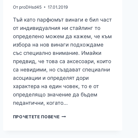
От
proDHsd45
17.01.2019
Тъй като парфюмът винаги е бил част
от индивидуалния ни стайлинг то
определено можем да кажем, че към
избора на нов винаги подхождаме
със специално внимание. Имайки
предвид, че това са аксесоари, които
са невидими, но създават специални
асоциации и определят дори
характера на един човек, то е от
определящо значение да бъдем
педантични, когато…
ПАРФЮМЪТ
ПРОЧЕТЕТЕ ПОВЕЧЕ
НЕ
КАТО
ОБИКНОВЕНА