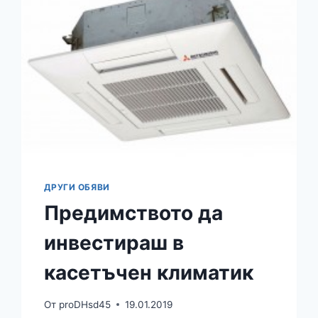
ПОКУПКАТА
НА
НОВИ
АВТОЧАСТИ?
ДРУГИ ОБЯВИ
Предимството да
инвестираш в
касетъчен климатик
От
proDHsd45
19.01.2019