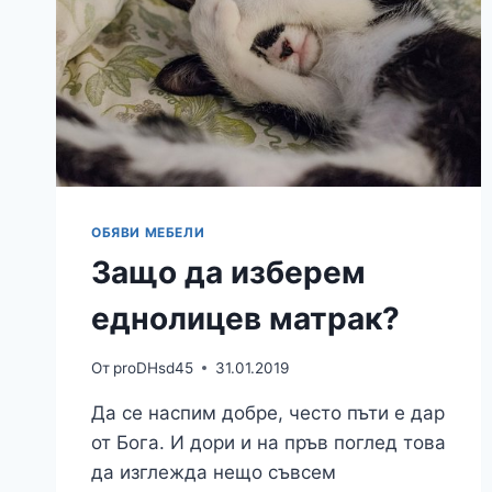
ОБЯВИ МЕБЕЛИ
Защо да изберем
еднолицев матрак?
От
proDHsd45
31.01.2019
Да се наспим добре, често пъти е дар
от Бога. И дори и на пръв поглед това
да изглежда нещо съвсем