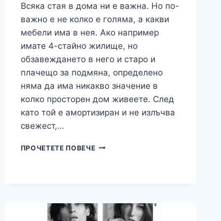
Всяка стая в дома ни е важна. Но по-
важно е не колко е голяма, а какви
мебели има в нея. Ако например
имате 4-стайно жилище, но
обзавеждането в него и старо и
плачещо за подмяна, определено
няма да има никакво значение в
колко просторен дом живеете. След
като той е амортизиран и не излъчва
свежест,…
КЪДЕ
ПРОЧЕТЕТЕ ПОВЕЧЕ
ДА
НАМЕРИМ
СЪВРЕМЕННИ
И
КАЧЕСТВЕНИ
МЕБЕЛИ
ЗА