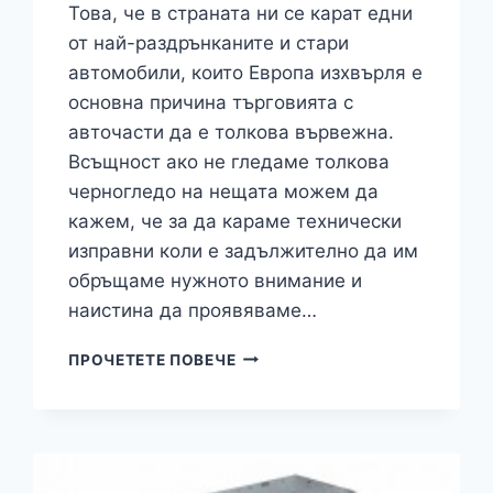
Това, че в страната ни се карат едни
от най-раздрънканите и стари
автомобили, които Европа изхвърля е
основна причина търговията с
авточасти да е толкова вървежна.
Всъщност ако не гледаме толкова
черногледо на нещата можем да
кажем, че за да караме технически
изправни коли е задължително да им
обръщаме нужното внимание и
наистина да проявяваме…
ТОП
ПРОЧЕТЕТЕ ПОВЕЧЕ
ЦЕНИ
ИЛИ
ТОП
КАЧЕСТВО
ТЪРСИМ
ПРИ