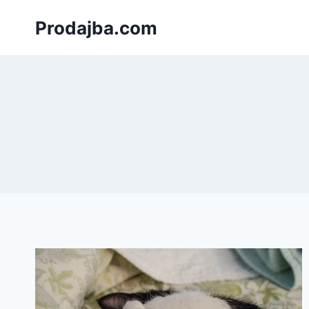
Към
Prodajba.com
съдържанието