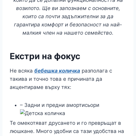
които да се допълни функционалността на
возилото. Ще ви запознаем с основните,
които са почти задължителни за да
гарантира комфорт и безопасност на най-
малкия член на нашето семейство.
Екстри на фокус
Не всяка
бебешка количка
разполага с
такива и точно това е причината да
акцентираме върху тях:
– Задни и предни амортисьори
Те омекотяват друсането и го превръщат в
люшкане. Много удобни са тази удобства на