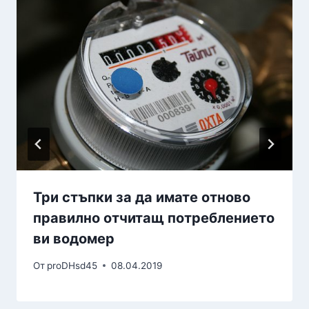
Три стъпки за да имате отново
правилно отчитащ потреблението
ви водомер
От
proDHsd45
08.04.2019