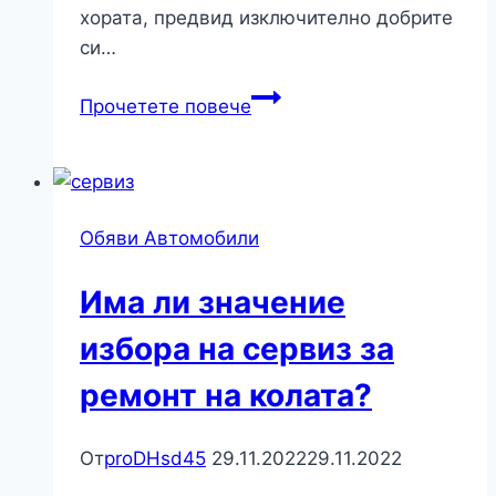
хората, предвид изключително добрите
си…
Знаем
Прочетете повече
ли
достатъчно
за
предимствата
Обяви Автомобили
на
Led
Има ли значение
крушките
за
избора на сервиз за
автомобил?
ремонт на колата?
От
proDHsd45
29.11.2022
29.11.2022