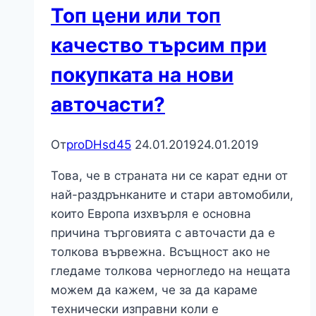
Топ цени или топ
качество търсим при
покупката на нови
авточасти?
От
proDHsd45
24.01.2019
24.01.2019
Това, че в страната ни се карат едни от
най-раздрънканите и стари автомобили,
които Европа изхвърля е основна
причина търговията с авточасти да е
толкова вървежна. Всъщност ако не
гледаме толкова черногледо на нещата
можем да кажем, че за да караме
технически изправни коли е