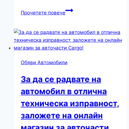
ЧМР
Прочетете повече
застраховка
–
специфика
и
обхват
Обяви Автомобили
За да се радвате на
автомобил в отлична
техническа изправност,
заложете на онлайн
магазин за авточасти