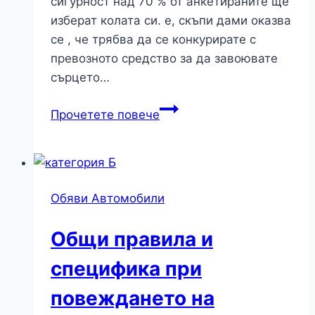
сигурност над 70 % от анкетираните ще
изберат колата си. е, скъпи дами оказва
се , че трябва да се конкурирате с
превозното средство за да завоювате
сърцето…
За
Прочетете повече
техническата
поддръжка
на
любимия
Обяви Автомобили
си
Volkswagen
Общи правила и
купувайте
само
специфика при
качествени
повеждането на
авточасти