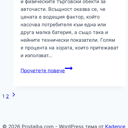
и физическите търговски обекти за
авточасти. Всъщност оказва се, че
цената е водещия фактор, който
насочва потребителя към една или
друга малка батерия, а също така и
нейните технически показатели. Голям
е процента на хората, които притежават
и използват…
Евтин
Прочетете повече
или
изгоден
акумулатор
Следваща
Навигация
1
2
е
страница
най-
на
ефективното
страницата
решение?
© 2026 Prodajba.com - WordPress тема от
Kadence