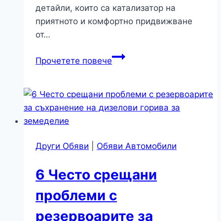
детайли, които са катализатор на
приятното и комфортно придвижване
от…
От
Прочетете повече
значение
ли
са
автоаксесоарите
за
безопасното
Други Обяви
|
Обяви Автомобили
пътуване
6 Често срещани
проблеми с
резервоарите за