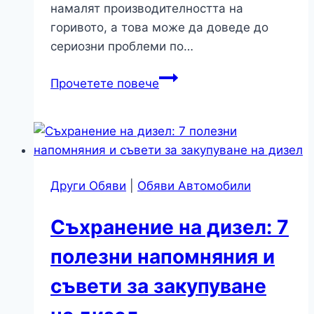
намалят производителността на
горивото, а това може да доведе до
сериозни проблеми по…
6
Прочетете повече
Често
срещани
проблеми
с
резервоарите
Други Обяви
|
Обяви Автомобили
за
съхранение
Съхранение на дизел: 7
на
дизелови
полезни напомняния и
горива
съвети за закупуване
за
земеделие