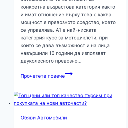
конкретна възрастова категория както
и имат отношение върху това с каква
мощност е превозното средство, което
се управлява. А1 е най-ниската
категория курс за мотоциклети, при
които се дава възможност и на лица
навършили 16 години да използват
двуколесното превозно…
Предимството
Прочетете повече
да
притежаваш
курс
за
правоуправление
Обяви Автомобили
на
мотори