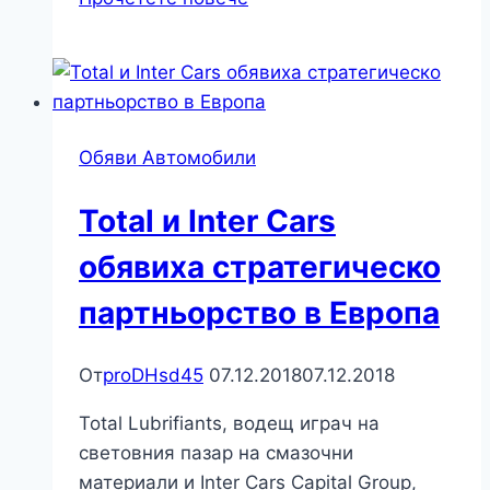
изгодно
и
сигурно
е
да
Обяви Автомобили
ползвате
фирма,
Total и Inter Cars
която
посредничи
обявиха стратегическо
при
партньорство в Европа
внос
на
автомобили
От
proDHsd45
07.12.2018
07.12.2018
по
Total Lubrifiants, водещ играч на
поръчка
световния пазар на смазочни
материали и Inter Cars Capital Group,