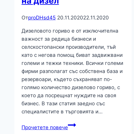
на дизел
От
proDHsd45
20.11.2020
22.11.2020
Дизеловото гориво е от изключителна
важност за редица бизнеси и
селскостопански производители, тъй
като с негова помощ биват задвижвани
големи и тежки техники. Всички големи
фирми разполагат със собствена база и
резервоари, където съхраняват по-
голямо количество дизелово гориво, с
което да посрещнат нуждите на своя
бизнес. В тази статия заедно със
специалистите в търговията и…
Съхранение
Прочетете повече
на