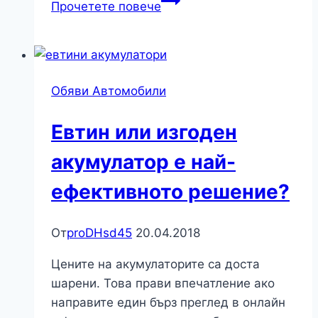
Прочетете повече
правила
и
специфика
при
Обяви Автомобили
повеждането
на
Евтин или изгоден
шофьорски
курс
акумулатор е най-
категория
ефективното решение?
B
От
proDHsd45
20.04.2018
Цените на акумулаторите са доста
шарени. Това прави впечатление ако
направите един бърз преглед в онлайн