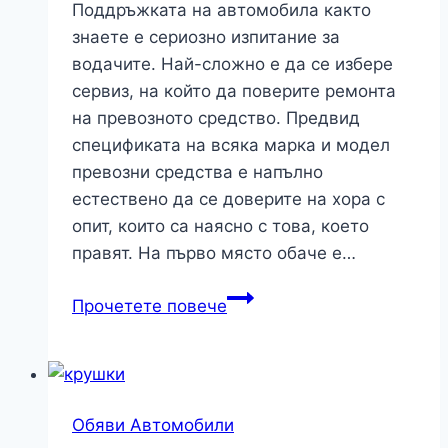
Поддръжката на автомобила както
знаете е сериозно изпитание за
водачите. Най-сложно е да се избере
сервиз, на който да поверите ремонта
на превозното средство. Предвид
спецификата на всяка марка и модел
превозни средства е напълно
естествено да се доверите на хора с
опит, които са наясно с това, което
правят. На първо място обаче е…
Има
Прочетете повече
ли
значение
избора
на
Обяви Автомобили
сервиз