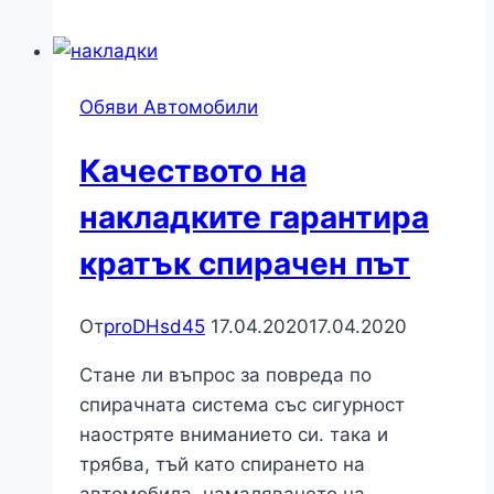
дизел:
7
полезни
Обяви Автомобили
напомняния
и
Качеството на
съвети
за
накладките гарантира
закупуване
кратък спирачен път
на
дизел
От
proDHsd45
17.04.2020
17.04.2020
Стане ли въпрос за повреда по
спирачната система със сигурност
наостряте вниманието си. така и
трябва, тъй като спирането на