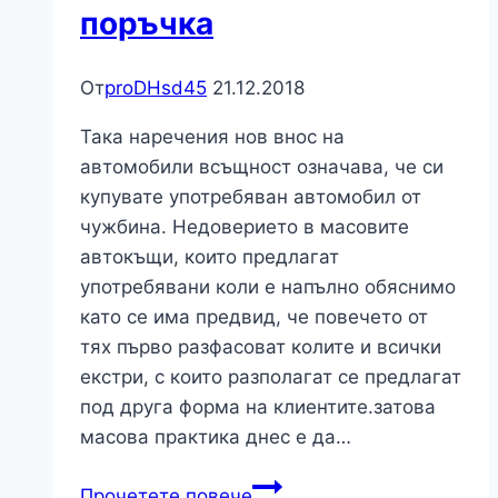
поръчка
От
proDHsd45
21.12.2018
Така наречения нов внос на
автомобили всъщност означава, че си
купувате употребяван автомобил от
чужбина. Недоверието в масовите
автокъщи, които предлагат
употребявани коли е напълно обяснимо
като се има предвид, че повечето от
тях първо разфасоват колите и всички
екстри, с които разполагат се предлагат
под друга форма на клиентите.затова
масова практика днес е да…
По
Прочетете повече