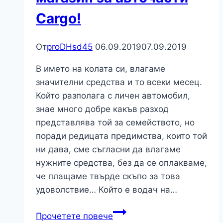
Cargo!
От
proDHsd45
06.09.2019
07.09.2019
В името на колата си, влагаме
значителни средства и то всеки месец.
Който разполага с личен автомобил,
знае много добре какъв разход
представлява той за семейството, но
поради редицата предимства, които той
ни дава, сме съгласни да влагаме
нужните средства, без да се оплакваме,
че плащаме твърде скъпо за това
удоволствие… Който е водач на…
За
Прочетете повече