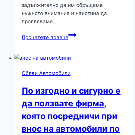
задължително да им обръщаме
нужното внимание и наистина да
проявяваме…
Топ
Прочетете повече
цени
или
топ
качество
Обяви Автомобили
търсим
при
По изгодно и сигурно е
покупката
на
да ползвате фирма,
нови
която посредничи при
авточасти?
внос на автомобили по