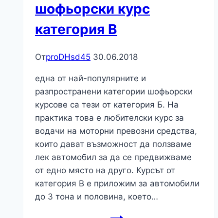
шофьорски курс
категория B
От
proDHsd45
30.06.2018
една от най-популярните и
разпространени категории шофьорски
курсове са тези от категория Б. На
практика това е любителски курс за
водачи на моторни превозни средства,
които дават възможност да ползваме
лек автомобил за да се предвижваме
от едно място на друго. Курсът от
категория B е приложим за автомобили
до 3 тона и половина, което…
Общи