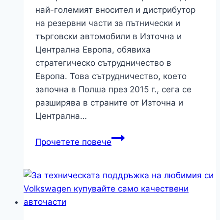
най-големият вносител и дистрибутор
на резервни части за пътнически и
търговски автомобили в Източна и
Централна Европа, обявиха
стратегическо сътрудничество в
Европа. Това сътрудничество, което
започна в Полша през 2015 г., сега се
разширява в страните от Източна и
Централна…
Total
Прочетете повече
и
Inter
Cars
обявиха
стратегическо
партньорство