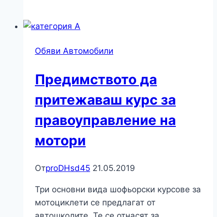
да
се
радвате
на
Обяви Автомобили
автомобил
в
Предимството да
отлична
техническа
притежаваш курс за
изправност,
правоуправление на
заложете
на
мотори
онлайн
магазин
От
proDHsd45
21.05.2019
за
авточасти
Три основни вида шофьорски курсове за
Cargo!
мотоциклети се предлагат от
автошколите. Те се отнасят за