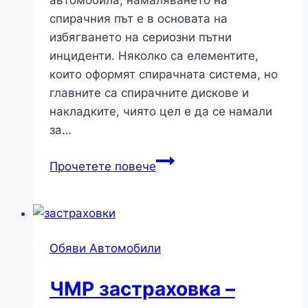
автомобила, намаляването на
спирачния път е в основата на
избягването на сериозни пътни
инциденти. Няколко са елементите,
които оформят спирачната система, но
главните са спирачните дискове и
накладките, чиято цел е да се намали
за…
Качеството
Прочетете повече
на
накладките
гарантира
кратък
Обяви Автомобили
спирачен
път
ЧМР застраховка –