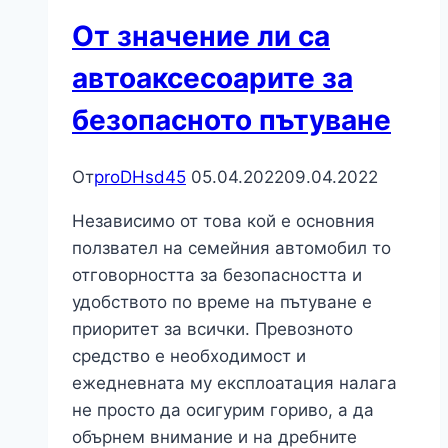
за
От значение ли са
ремонт
на
автоаксесоарите за
колата?
безопасното пътуване
От
proDHsd45
05.04.2022
09.04.2022
Независимо от това кой е основния
ползвател на семейния автомобил то
отговорността за безопасността и
удобството по време на пътуване е
приоритет за всички. Превозното
средство е необходимост и
ежедневната му експлоатация налага
не просто да осигурим гориво, а да
обърнем внимание и на дребните