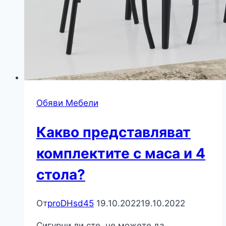
Обяви Мебели
Какво представляват
комплектите с маса и 4
стола?
От
proDHsd45
19.10.2022
19.10.2022
Сигурни ли сте, че можете да