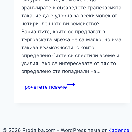
аранжирате и обзаведете трапезарията
така, че да е удобна за всеки човек от
четиричленното ви семейство?
Вариантите, които се предлагат в
търговската мрежа не са малко, но има
такива възможности, с които
определено бихте си спестили време и
усилия. Ако се интересувате от тях то
определено сте попаднали на…
Какво
Прочетете повече
представляват
комплектите
с
маса
и
© 2026 Prodajba.com - WordPress тема от
Kadence
4