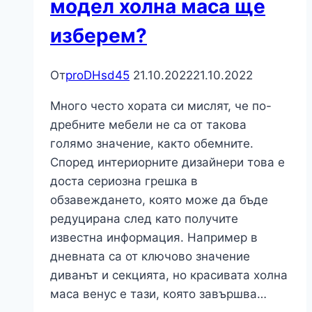
модел холна маса ще
изберем?
От
proDHsd45
21.10.2022
21.10.2022
Много често хората си мислят, че по-
дребните мебели не са от такова
голямо значение, както обемните.
Според интериорните дизайнери това е
доста сериозна грешка в
обзавеждането, която може да бъде
редуцирана след като получите
известна информация. Например в
дневната са от ключово значение
диванът и секцията, но красивата холна
маса венус е тази, която завършва…