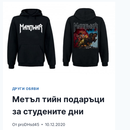
ЛЯТОТО
ИЗБЕРЕТЕ
СЕЗОННИ
МАРАТОНКИ
ADIDAS
ДРУГИ ОБЯВИ
Метъл тийн подаръци
за студените дни
От
proDHsd45
10.12.2020