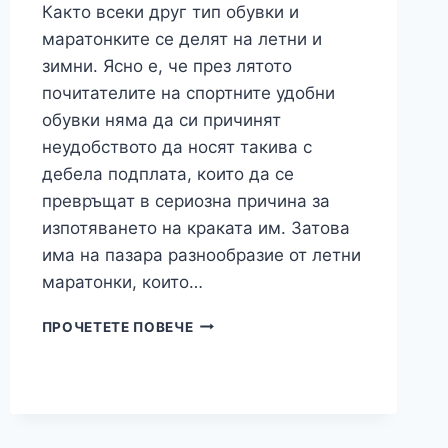
Както всеки друг тип обувки и
маратонките се делят на летни и
зимни. Ясно е, че през лятото
почитателите на спортните удобни
обувки няма да си причинят
неудобството да носят такива с
дебела подплата, които да се
превръщат в сериозна причина за
изпотяването на краката им. Затова
има на пазара разнообразие от летни
маратонки, които…
ЗА
ПРОЧЕТЕТЕ ПОВЕЧЕ
ДА
СТЕ
В
ТОП
ФОРМА
ПРЕЗ