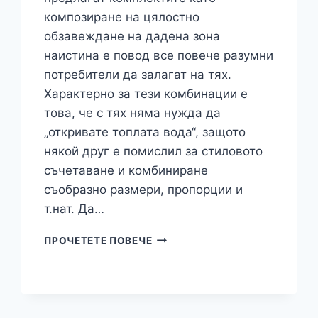
композиране на цялостно
обзавеждане на дадена зона
наистина е повод все повече разумни
потребители да залагат на тях.
Характерно за тези комбинации е
това, че с тях няма нужда да
„откривате топлата вода“, защото
някой друг е помислил за стиловото
съчетаване и комбиниране
съобразно размери, пропорции и
т.нат. Да…
КОМПЛЕКСНИ
ПРОЧЕТЕТЕ ПОВЕЧЕ
ВАРИАНТИ
ЗА
МЕБЕЛИРАНЕ
НА
ТРАПЕЗАРИЯ