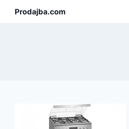
Към
Prodajba.com
съдържанието