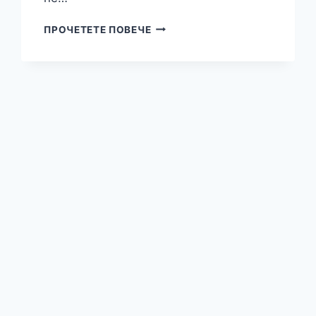
НЕ
ПРОЧЕТЕТЕ ПОВЕЧЕ
ЦЕНАТА,
А
КОМФОРТА,
КОЙТО
НОСЯТ
СЪС
СЕБЕ
СИ
ТОАЛЕТКИТЕ
Е
ПОВОД
ДА
ИНВЕСТИРАТЕ
В
ТЯХ