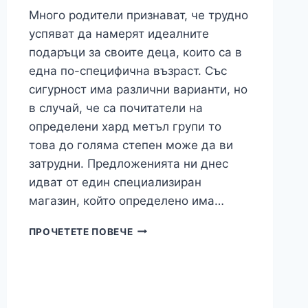
Много родители признават, че трудно
успяват да намерят идеалните
подаръци за своите деца, които са в
една по-специфична възраст. Със
сигурност има различни варианти, но
в случай, че са почитатели на
определени хард метъл групи то
това до голяма степен може да ви
затрудни. Предложенията ни днес
идват от един специализиран
магазин, който определено има…
МЕТЪЛ
ПРОЧЕТЕТЕ ПОВЕЧЕ
ТИЙН
ПОДАРЪЦИ
ЗА
СТУДЕНИТЕ
ДНИ