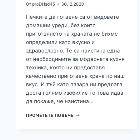
От
proDHsd45
30.12.2020
Печките да готвене са от видовете
домашни уреди, без които
приготвянето на храната не бихме
определили като вкусно и
здравословно. Те са наистина една
от необходимите за модерната кухня
техника, която ни предоставя
качествено приготвена храна по наш
вкус. И тъй като пазара ни предлага
доста голямо изобилие то това идва
да покаже, че наистина…
КОИ
ПРОЧЕТЕТЕ ПОВЕЧЕ
СА
ОСНОВНИТЕ
ПРИНЦИПИ,
КОИТО