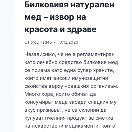
Билковивя натурален
мед – извор на
красота и здраве
От
proDHsd45
10.12.2020
Независимо, че не е регламентиран
като лечебно средство билковия мед
се приема като една супер храните,
които имат високи имунозащитни
свойства върху човешкия организъм.
Много хора, които обичат да
консумират меда заради сладкия му
вкус признават, че са склонни да
купуват пчелния продукт за сметка
на лекарствени медикаменти, които