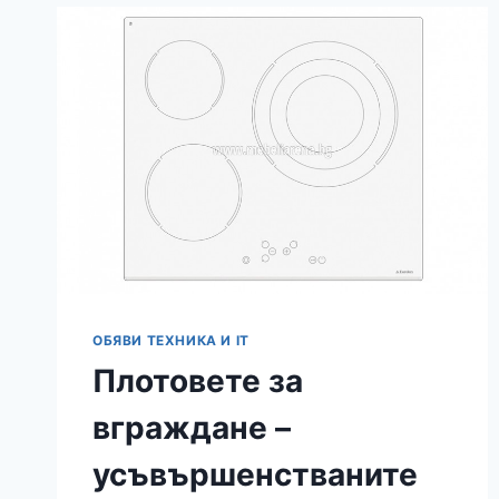
СА
РЕШАВАЩИ
ПРИ
ПОКУПКАТА
НА
ГОТВАРСКА
ПЕЧКА
ОБЯВИ ТЕХНИКА И IT
Плотовете за
вграждане –
усъвършенстваните